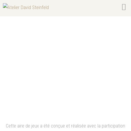
Aire de jeux à thème fantastique
– La chaudronne Cognac (16)
Aire de jeux à thème 
fantastique - Chaudronne à 
Cognac (16) - 3 à 6 ans - 2008
Cette aire de jeux a été conçue et réalisée avec la participation