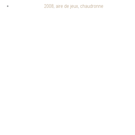
2008
,
aire de jeux
,
chaudronne
Aire de jeux à
thème fantastique
– La chaudronne
Cognac (16)
Aire de jeux à thème 
fantastique - Chaudronne à 