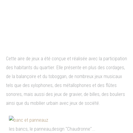
Aire de jeux à thème 
fantastique - Chaudronne à 
Cognac (16) - 3 à 6 ans - 2008
Cette aire de jeux a été conçue et réalisée avec la participation
des habitants du quartier. Elle présente en plus des cordages,
de la balançoire et du toboggan, de nombreux jeux musicaux
tels que des xylophones, des métallophones et des flûtes
sonores, mais aussi des jeux de gravier, de billes, des bouliers
ainsi que du mobilier urbain avec jeux de société.
les bancs, le panneau,design "Chaudronne"...