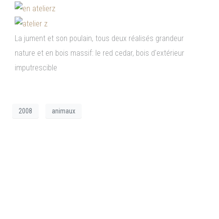
La jument et son poulain, tous deux réalisés grandeur
nature et en bois massif: le red cedar, bois d'extérieur
imputrescible
2008
animaux
Aire de jeux à thème fantastique
– La chaudronne Cognac (16)