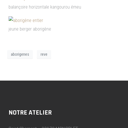
balançoire horizontale kangourou émeu
jeune berger aborigène
aborigenes
reve
NOTRE ATELIER