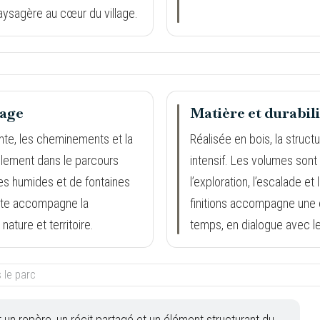
aysagère au cœur du village.
sage
Matière et durabili
nte, les cheminements et la
Réalisée en bois, la struc
rellement dans le parcours
intensif. Les volumes sont 
es humides et de fontaines
l’exploration, l’escalade et
ante accompagne la
finitions accompagne une é
nature et territoire.
temps, en dialogue avec le
nt un repère, un récit partagé et un élément structurant du