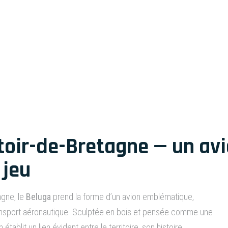
ntoir-de-Bretagne
oir-de-Bretagne — un avi
 jeu
agne, le
Beluga
prend la forme d’un avion emblématique,
ransport aéronautique. Sculptée en bois et pensée comme une
tablit un lien évident entre le territoire, son histoire