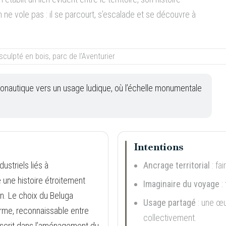
ion ne vole pas : il se parcourt, s’escalade et se découvre à
éronautique vers un usage ludique, où l’échelle monumentale
Intentions
ustriels liés à
Ancrage territorial
: fai
 une histoire étroitement
Imaginaire du voyage
:
ien. Le choix du Beluga
Usage partagé
: une œu
orme, reconnaissable entre
collectivement.
inscrit dans l’aménagement du