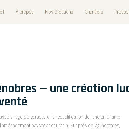
il
À propos
Nos Créations
Chantiers
Presse
zénobres
nobres — une création lu
nventé
ssé village de caractère, la requalification de l’ancien Champ
 d’aménagement paysager et urbain. Sur près de 2,5 hectares,