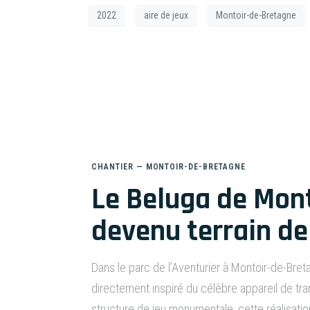
2022
aire de jeux
Montoir-de-Bretagne
Le béluga de Mo
CHANTIER — MONTOIR-DE-BRETAGNE
Le Beluga de Mont
devenu terrain de
Dans le parc de l’Aventurier à Montoir-de-Bret
directement inspiré du célèbre appareil de t
structure de jeu monumentale, cette réalisation é