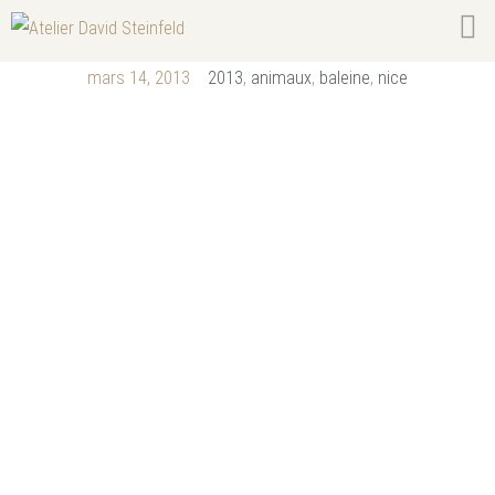
mars 14, 2013
2013
,
animaux
,
baleine
,
nice
Baleine de la
promenade du
Paillon – Nice (06)
Vidéo 5 mm, la baleine en bois et autres
géants de la mer: des Cévennes à Nice