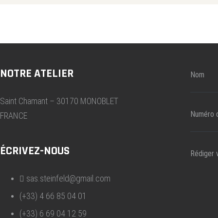
NOTRE ATELIER
Saint Chamant – 30170 MONOBLET
FRANCE
ÉCRIVEZ-NOUS
sas.steinfeld@gmail.com
(+33) 4 66 85 04 01
(+33) 6 69 04 12 59