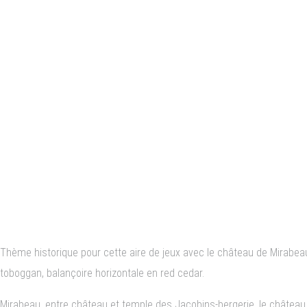
– Mirabea
Mirabeau et la révolution français
Thème historique pour cette aire de jeux avec le château de Mirabeau
toboggan, balançoire horizontale en red cedar.
Mirabeau, entre château et temple des Jacobins-bergerie, le château