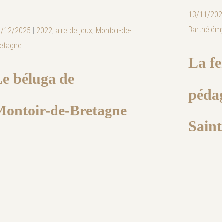
13/11/20
Barthélém
9/12/2025
|
2022
,
aire de jeux
,
Montoir-de-
retagne
La f
e béluga de
péda
Montoir-de-Bretagne
Sain