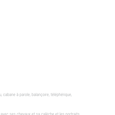
u (16)
e de 1789 (Lubéron)
, cabane à parole, balançoire, téléphérique,
 avec ses chevaux et sa calèche et les portraits