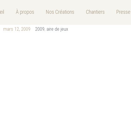
il
À propos
Nos Créations
Chantiers
Presse
mars 12, 2009
2009
,
aire de jeux
ux Histori
n « Droits
t du citoy