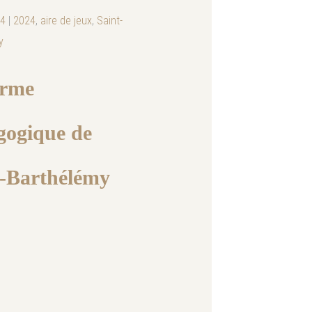
24
|
2024
,
aire de jeux
,
Saint-
y
erme
gogique de
t-Barthélémy